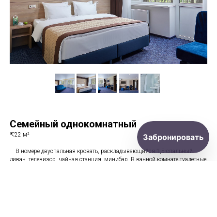
Семейный однокомнатный
↸22 м²
Забронировать
⠀ В номере двуспальная кровать, раскладывающийся 1,5-спальный
диван. телевизор, чайная станция, минибар. В ванной комнате туалетные
принадлежности, полотенца, тапочки, фен.
Возможно размещение двух человек на основных местах и двух человек
на диване. Номера расположены в 2 корпусе на 4-5 этажах, все номера с
балконом, оснащены кондиционером.
Дети до 8 лет на дополнительном месте проживают бесплатно (не более 2
детей в номере) , не превышая максимально допустимое количество